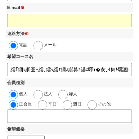
E-mail
※
連絡方法
※
電話
メール
希望コース名
会員種別
個人
法人
婦人
正会員
平日
週日
その他
希望価格