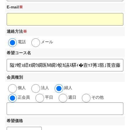
E-mail
※
連絡方法
※
電話
メール
希望コース名
会員種別
個人
法人
婦人
正会員
平日
週日
その他
希望価格